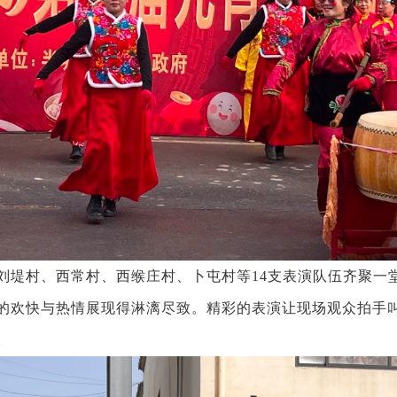
堤村、西常村、西缑庄村、卜屯村等14支表演队伍齐聚一
的欢快与热情展现得淋漓尽致。精彩的表演让现场观众拍手
。