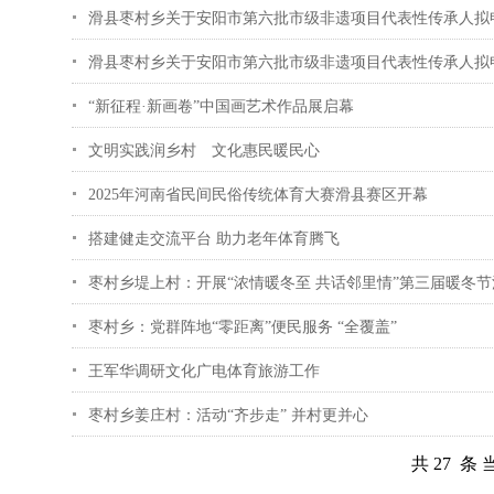
滑县枣村乡关于安阳市第六批市级非遗项目代表性传承人拟
滑县枣村乡关于安阳市第六批市级非遗项目代表性传承人拟
“新征程·新画卷”中国画艺术作品展启幕
文明实践润乡村 文化惠民暖民心
2025年河南省民间民俗传统体育大赛滑县赛区开幕
搭建健走交流平台 助力老年体育腾飞
枣村乡堤上村：开展“浓情暖冬至 共话邻里情”第三届暖冬节
枣村乡：党群阵地“零距离”便民服务 “全覆盖”
王军华调研文化广电体育旅游工作
枣村乡姜庄村：活动“齐步走” 并村更并心
共 27 条