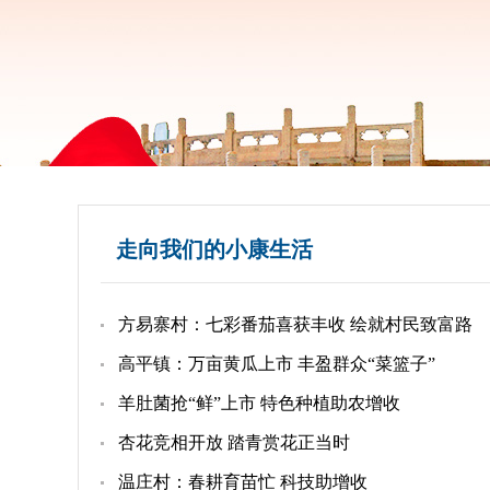
走向我们的小康生活
方易寨村：七彩番茄喜获丰收 绘就村民致富路
高平镇：万亩黄瓜上市 丰盈群众“菜篮子”
羊肚菌抢“鲜”上市 特色种植助农增收
杏花竞相开放 踏青赏花正当时
温庄村：春耕育苗忙 科技助增收