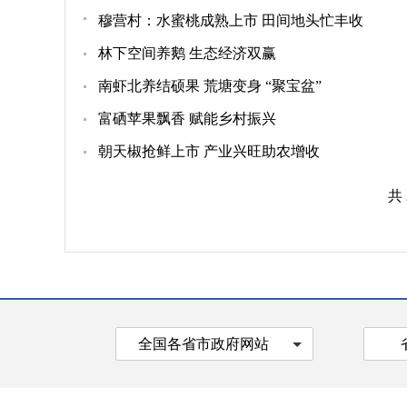
穆营村：水蜜桃成熟上市 田间地头忙丰收
林下空间养鹅 生态经济双赢
南虾北养结硕果 荒塘变身 “聚宝盆”
富硒苹果飘香 赋能乡村振兴
朝天椒抢鲜上市 产业兴旺助农增收
共
全国各省市政府网站