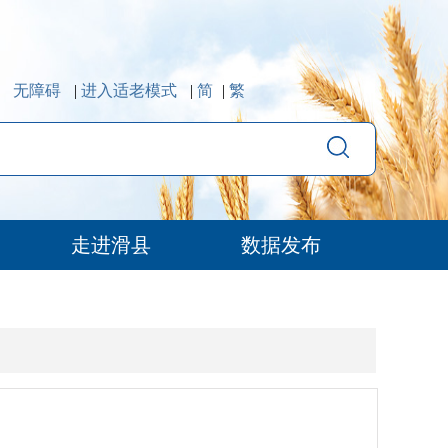
无障碍
|
进入适老模式
|
简
|
繁
走进滑县
数据发布