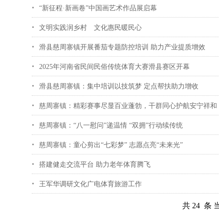
“新征程·新画卷”中国画艺术作品展启幕
文明实践润乡村 文化惠民暖民心
滑县慈周寨镇开展番茄专题防控培训 助力产业提质增效
2025年河南省民间民俗传统体育大赛滑县赛区开幕
滑县慈周寨镇：集中培训以技筑梦 定点帮扶助力增收
慈周寨镇：精彩赛事尽显百业蓬勃，干群同心护航安宁祥和
慈周寨镇：“八一慰问”递温情 “双拥”行动续传统
慈周寨镇：童心剪出“七彩梦” 志愿点亮“未来光”
搭建健走交流平台 助力老年体育腾飞
王军华调研文化广电体育旅游工作
共 24 条