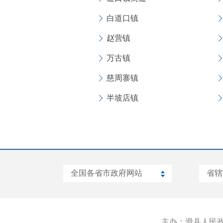
白道口镇
赵营镇
万古镇
慈周寨镇
半坡店镇
主办：滑县人民