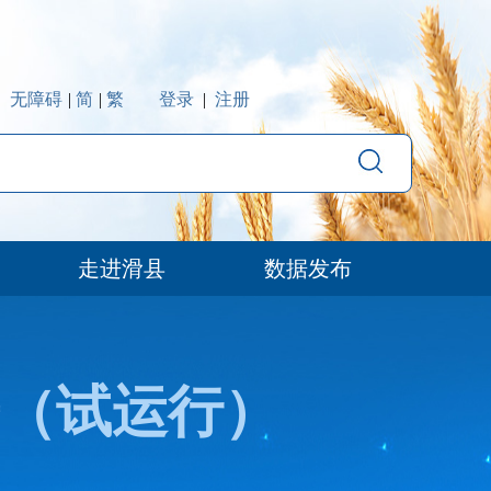
无障碍
|
简
|
繁
登录
|
注册
走进滑县
数据发布
（试运行）