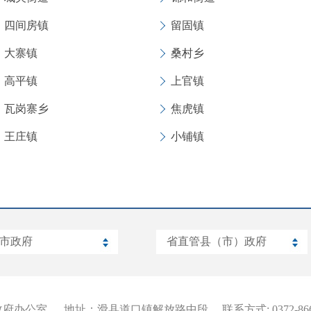
四间房镇
留固镇
大寨镇
桑村乡
高平镇
上官镇
瓦岗寨乡
焦虎镇
王庄镇
小铺镇
政府办公室
地址：滑县道口镇解放路中段
联系方式: 0372-866