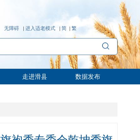
无障碍
|
进入适老模式
|
简
|
繁
走进滑县
数据发布