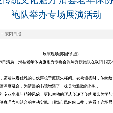
显传统文化魅力 滑县老年体
袍队举办专场展演活动
： 安阳日报
展演现场(苏国强 摄)
9月9日清晨，滑县老年体协旗袍秀专委会乾坤秀旗袍队在欧阳书
迈着从容优雅的步伐穿梭于庭院朱楼间。衣袂轻扬时，传统纹
蕴深度融合，为清晨的书院增添了一抹灵动雅致的韵味。
专业水准与精神风貌，更以生动的形式传递了传统服饰美学与
健身理念相结合的生动实践。现场市民纷纷点赞，称看了这场晨