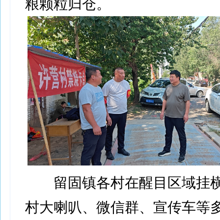
粮颗粒归仓。
留固镇各村在醒目区域挂横
村大喇叭、微信群、宣传车等