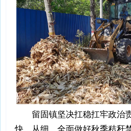
留固镇坚决扛稳扛牢政治责
快、从细、全面做好秋季秸秆