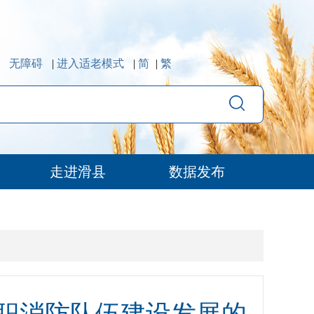
无障碍
|
进入适老模式
|
简
|
繁
走进滑县
数据发布