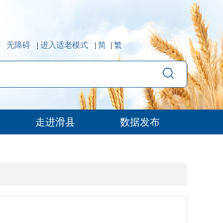
无障碍
|
进入适老模式
|
简
|
繁
走进滑县
数据发布