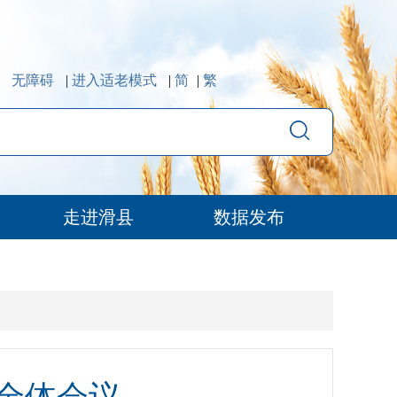
无障碍
|
进入适老模式
|
简
|
繁
走进滑县
数据发布