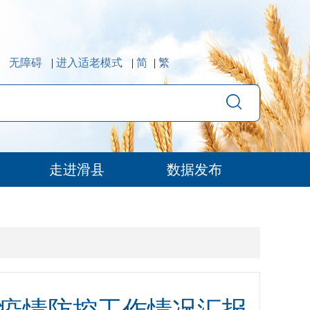
无障碍
|
进入适老模式
|
简
|
繁
走进滑县
数据发布