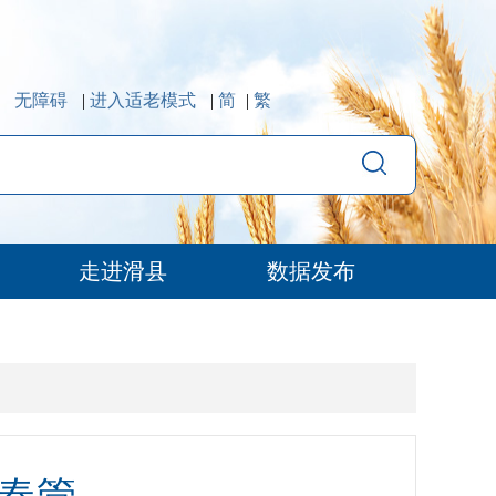
无障碍
|
进入适老模式
|
简
|
繁
走进滑县
数据发布