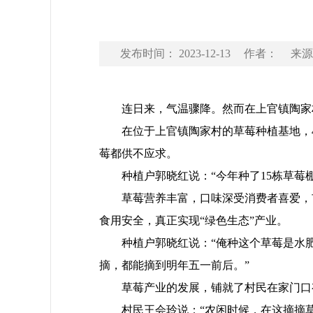
发布时间： 2023-12-13
作者：
来源
连日来，气温骤降。然而在上官镇陶家村
在位于上官镇陶家村的草莓种植基地，4
莓都供不应求。
种植户郭晓红说：“今年种了15栋草莓棚
草莓营养丰富，口味深受消费者喜爱，市
食用安全，真正实现“绿色生态”产业。
种植户郭晓红说：“俺种这个草莓是水肥
摘，都能摘到明年五一前后。”
草莓产业的发展，铺就了村民在家门口有
村民王会玲说：“农闲时候，在这摘摘草