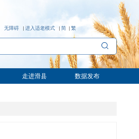
无障碍
|
进入适老模式
|
简
|
繁
走进滑县
数据发布