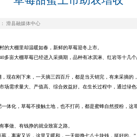
草莓甜蜜上市助农增收
： 滑县融媒体中心
的大棚里却温暖如春，新鲜的草莓迎冬上市。
0多亩大棚草莓已经进入采摘期，品种有冰淇淋、红岩等十几个
，现在刚下来，一天摘三四百斤，都是当天销完，有来采摘的，
场需求量大、产值高、综合效益好。在生长过程中，通过绿色
一体化，草莓不接触土地，也不打药，都是蜜蜂自然授粉，这草
事做、有钱挣的就业致富之路。
莓，离家又近，这里又暖和，一天能挣七八十块钱，挺好的。”