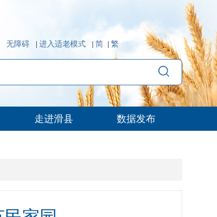
无障碍
|
进入适老模式
|
简
|
繁
走进滑县
数据发布