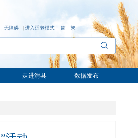
无障碍
|
进入适老模式
|
简
|
繁
走进滑县
数据发布