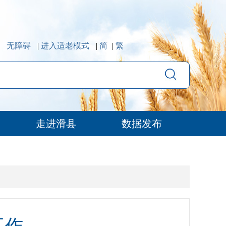
无障碍
|
进入适老模式
|
简
|
繁
走进滑县
数据发布