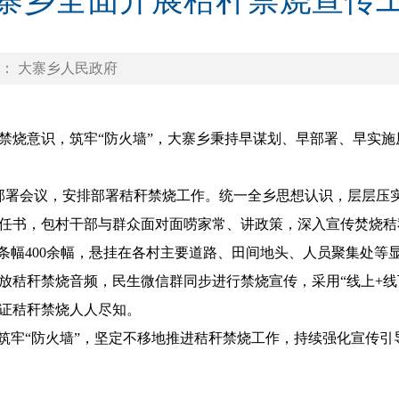
寨乡全面开展秸秆禁烧宣传
： 大寨乡人民政府
烧意识，筑牢“防火墙”，大寨乡秉持早谋划、早部署、早实施
部署会议，安排部署秸秆禁烧工作。统一全乡思想认识，层层压
任书，包村干部与群众面对面唠家常、讲政策，深入宣传焚烧秸
烧条幅400余幅，悬挂在各村主要道路、田间地头、人员聚集处等
放秸秆禁烧音频，民生微信群同步进行禁烧宣传，采用“线上+线
证秸秆禁烧人人尽知。
牢“防火墙”，坚定不移地推进秸秆禁烧工作，持续强化宣传引