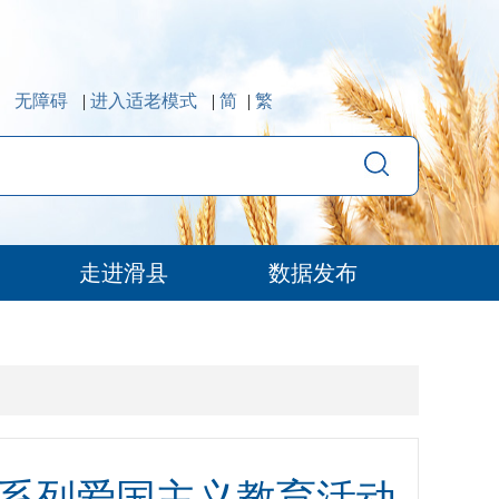
无障碍
|
进入适老模式
|
简
|
繁
走进滑县
数据发布