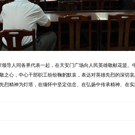
家领导人同各界代表一起，在天安门广场向人民英雄敬献花篮。
敬之心，中心干部职工纷纷鞠躬默哀，表达对英雄先烈的深切哀
先烈精神为灯塔，在缅怀中坚定信念、在弘扬中传承精神、在实