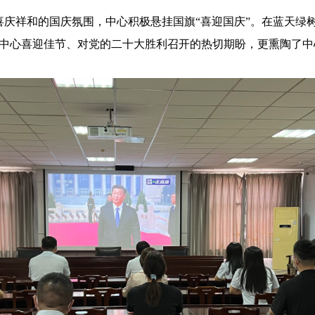
庆祥和的国庆氛围，中心积极悬挂国旗“喜迎国庆”。在蓝天绿
中心喜迎佳节、对党的二十大胜利召开的热切期盼，更熏陶了中