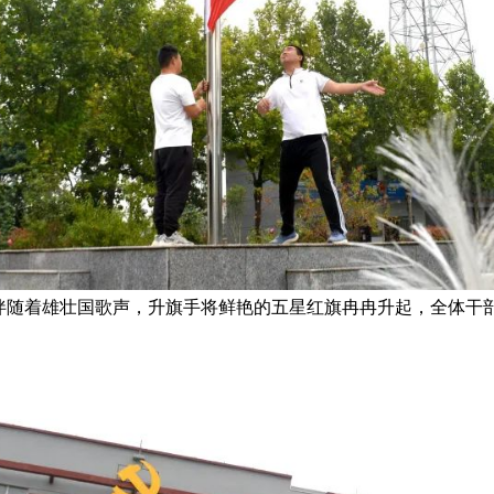
伴随着雄壮国歌声，升旗手将鲜艳的五星红旗冉冉升起，全体干