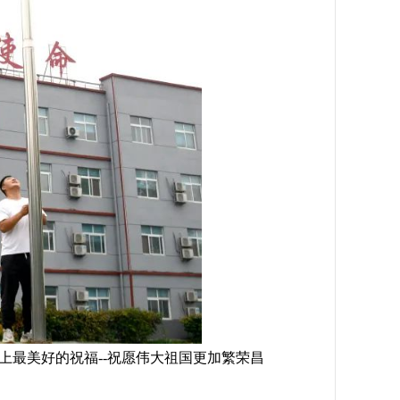
最美好的祝福--祝愿伟大祖国更加繁荣昌