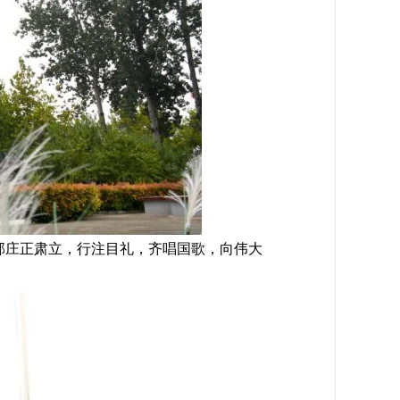
部庄正肃立，行注目礼，齐唱国歌，向伟大