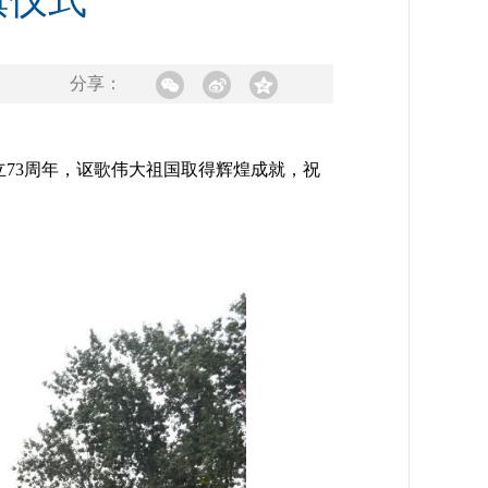
旗仪式
分享：
73周年，讴歌伟大祖国取得辉煌成就，祝