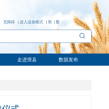
无障碍
|
进入适老模式
|
简
|
繁
走进滑县
数据发布