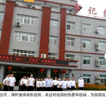
式，满怀激情讴歌祖国，表达对祖国的热爱和祝福，为祖国送上