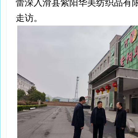
蕾深入滑县紫阳华美纺织品有
走访。