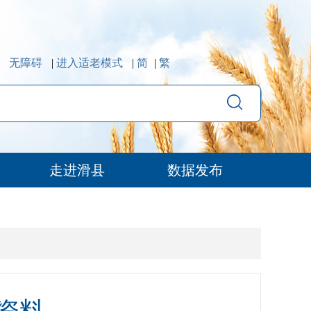
无障碍
|
进入适老模式
|
简
|
繁
走进滑县
数据发布