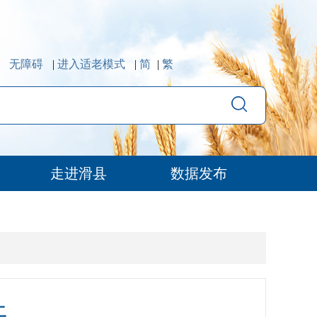
无障碍
|
进入适老模式
|
简
|
繁
走进滑县
数据发布