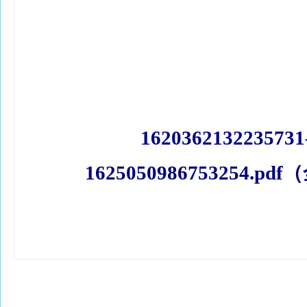
1620362132235731
1625050986753254.pd