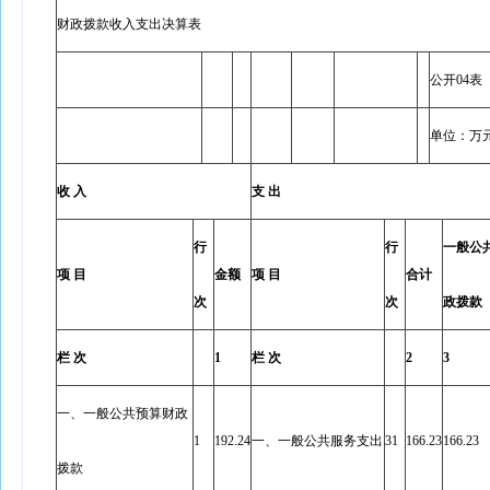
财政拨款收入支出决算表
公开04表
单位：万
收 入
支 出
行
行
一般公
项 目
金额
项 目
合计
次
次
政拨款
栏 次
1
栏 次
2
3
一、一般公共预算财政
1
192.24
一、一般公共服务支出
31
166.23
166.23
拨款