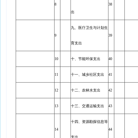
8
38
出
九、医疗卫生与计划生
9
39
育支出
10
十、节能环保支出
40
11
十一、城乡社区支出
41
12
十二、农林水支出
42
13
十三、交通运输支出
43
十四、资源勘探信息等
14
44
支出