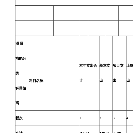
项 目
功能分
本年支出合
基本支
项目支
上
类
计
出
出
出
科目名称
科目编
码
栏次
1
2
3
4