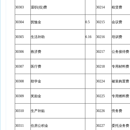
30303
退职(役)费
30214
租赁费
30304
抚恤金
0.5
30215
会议费
30305
生活补助
6.16
30216
培训费
30306
救济费
30217
公务接待费
30307
医疗费
30218
专用材料费
30308
助学金
30224
被装购置费
30309
奖励金
30225
专用燃料费
30310
生产补贴
30226
劳务费
30311
住房公积金
30227
委托业务费