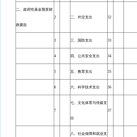
二、政府性基金预算财
2
二、外交支出
32
政拨款
3
三、国防支出
33
4
四、公共安全支出
34
5
五、教育支出
35
6
六、科学技术支出
36
七、文化体育与传媒支
7
37
出
八、社会保障和就业支