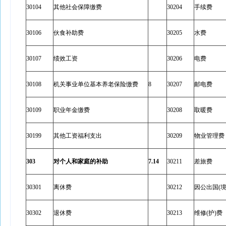
30104
其他社会保障缴费
30204
手续费
30106
伙食补助费
30205
水费
30107
绩效工资
30206
电费
30108
机关事业单位基本养老保险缴费
8
30207
邮电费
30109
职业年金缴费
30208
取暖费
30199
其他工资福利支出
30209
物业管理费
303
对个人和家庭的补助
7.14
30211
差旅费
30301
离休费
30212
因公出国(境
30302
退休费
30213
维修(护)费