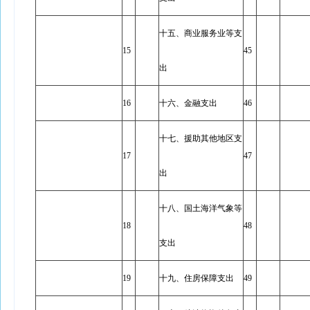
十五、商业服务业等支
15
45
出
16
十六、金融支出
46
十七、援助其他地区支
17
47
出
十八、国土海洋气象等
18
48
支出
19
十九、住房保障支出
49