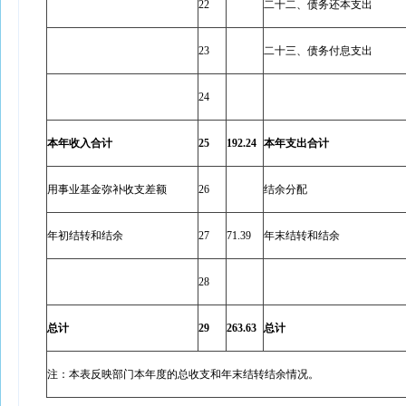
22
二十二、债务还本支出
23
二十三、债务付息支出
24
本年收入合计
25
192.24
本年支出合计
用事业基金弥补收支差额
26
结余分配
年初结转和结余
27
71.39
年末结转和结余
28
总计
29
263.63
总计
注：本表反映部门本年度的总收支和年末结转结余情况。