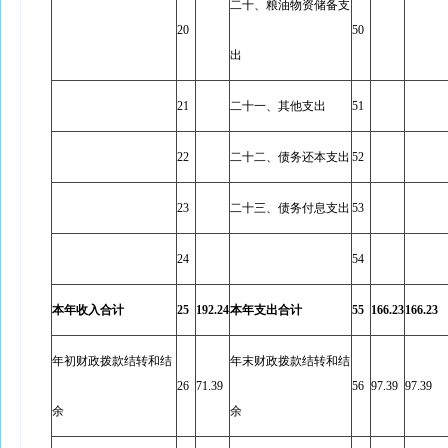
二十、粮油物资储备支
20
50
出
21
二十一、其他支出
51
22
二十二、债务还本支出
52
23
二十三、债务付息支出
53
24
54
本年收入合计
25
192.24
本年支出合计
55
166.23
166.23
年初财政拨款结转和结
年末财政拨款结转和结
26
71.39
56
97.39
97.39
余
余