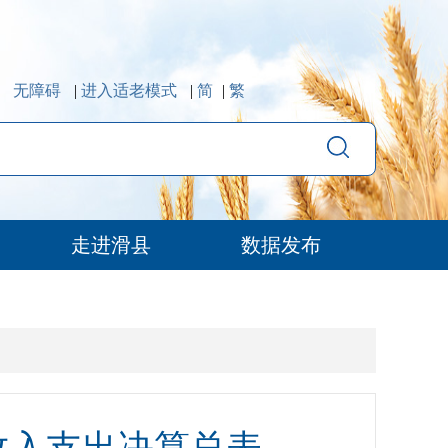
无障碍
|
进入适老模式
|
简
|
繁
走进滑县
数据发布