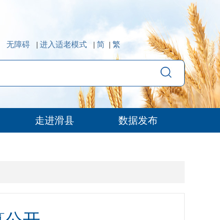
无障碍
|
进入适老模式
|
简
|
繁
走进滑县
数据发布