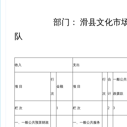
部门： 滑县文化市
队
收入
支出
行
行
合
一般公共
项 目
金额
项 目
次
次
计
政拨款
栏 次
1
栏 次
2
3
一、一般公共预算财政
一、一般公共服务