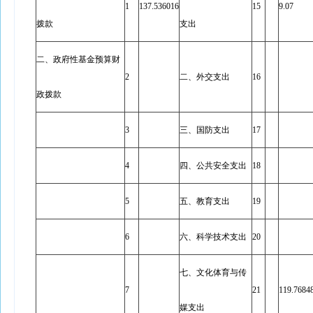
1
137.536016
15
9.07
拨款
支出
二、政府性基金预算财
2
二、外交支出
16
政拨款
3
三、国防支出
17
4
四、公共安全支出
18
5
五、教育支出
19
6
六、科学技术支出
20
七、文化体育与传
7
21
119.7684
媒支出