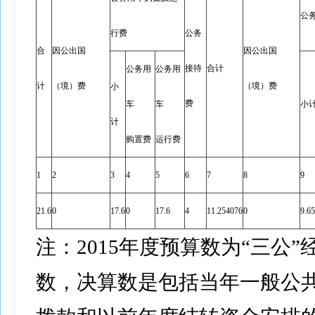
公
行费
公务
合
因公出国
因公出国
接待
合计
公务用
公务用
计
（境）费
（境）费
小
费
车
车
小
计
购置费
运行费
1
2
3
4
5
6
7
8
9
21.6
0
17.6
0
17.6
4
11.254076
0
9.6
注：2015年度预算数为“三公
数，决算数是包括当年一般公