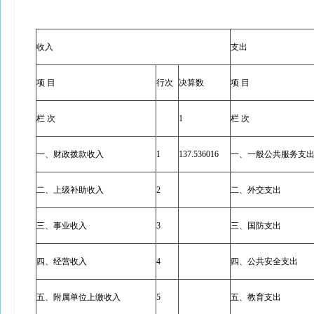
收入
支出
项 目
行次
决算数
项 目
栏 次
1
栏 次
一、财政拨款收入
1
137.536016
一、一般公共服务支
二、上级补助收入
2
二、外交支出
三、事业收入
3
三、国防支出
四、经营收入
4
四、公共安全支出
五、附属单位上缴收入
5
五、教育支出