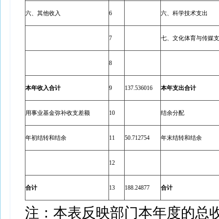
六、其他收入
6
六、科学技术支出
7
七、文化体育与传媒
8
本年收入合计
9
137.536016
本年支出合计
用事业基金弥补收支差额
10
结余分配
年初结转和结余
11
50.712754
年末结转和结余
12
合计
13
188.24877
合计
注：本表反映部门本年度的总