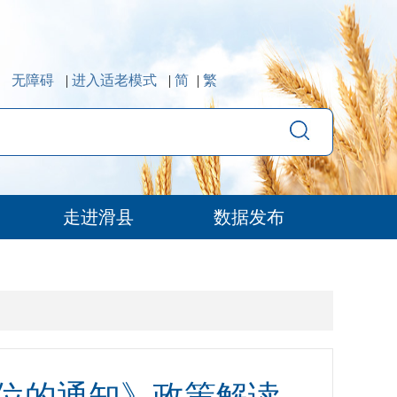
无障碍
|
进入适老模式
|
简
|
繁
走进滑县
数据发布