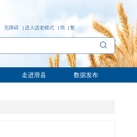
无障碍
|
进入适老模式
|
简
|
繁
走进滑县
数据发布