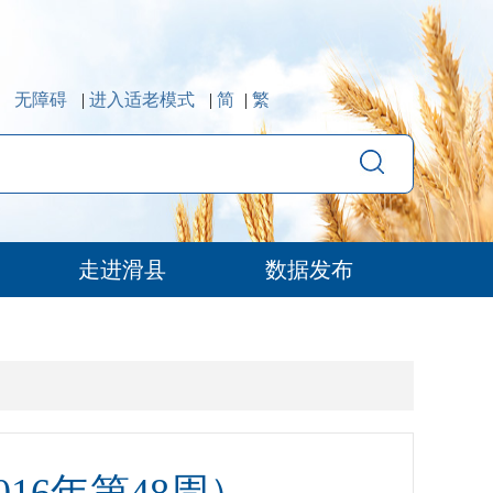
无障碍
|
进入适老模式
|
简
|
繁
走进滑县
数据发布