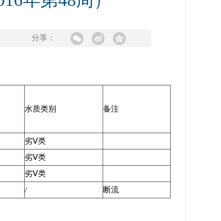
16年第48周）
分享：
水质类别
备注
劣Ⅴ类
劣Ⅴ类
劣Ⅴ类
/
断流