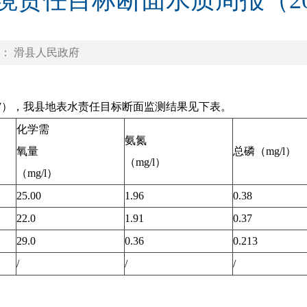
责任目标断面水质周报（20
： 滑县人民政府
16-11-27），我县地表水责任目标断面监测结果见下表。
化学需
氨氮
氧量
总磷（mg/l）
（mg/l）
（mg/l）
25.00
1.96
0.38
22.0
1.91
0.37
29.0
0.36
0.213
/
/
/