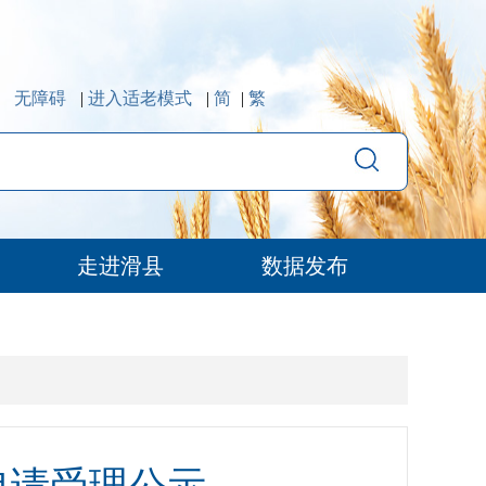
无障碍
|
进入适老模式
|
简
|
繁
走进滑县
数据发布