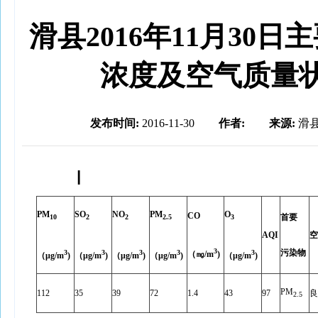
滑县2016年11月30日
浓度及空气质量
发布时间:
2016-11-30
作者:
来源:
滑
Ⅰ
PM
SO
NO
PM
O
CO
首要
10
2
2
2.5
3
AQI
空
3
污染物
3
3
3
3
3
（㎎
/m
)
（
μg/m
)
（
μg/m
)
（
μg/m
)
（
μg/m
)
（
μg/m
)
PM
112
35
39
72
1.4
43
97
良
2.5