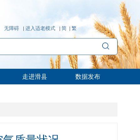
无障碍
|
进入适老模式
|
简
|
繁
走进滑县
数据发布