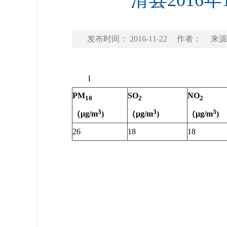
滑县2016
发布时间： 2016-11-22
作者：
来源
Ⅰ
PM
SO
NO
10
2
2
3
3
3
（
μg/m
)
（
μg/m
)
（
μg/m
)
26
18
18