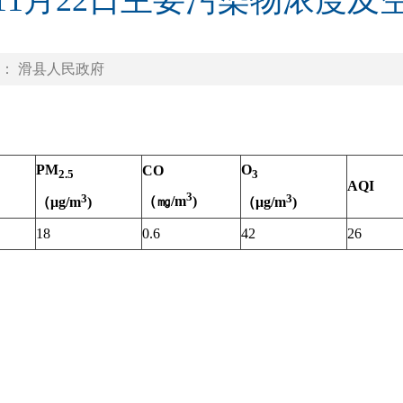
年11月22日主要污染物浓度
： 滑县人民政府
PM
O
CO
2.5
3
AQI
3
3
3
（㎎
/m
)
（
μg/m
)
（
μg/m
)
18
0.6
42
26