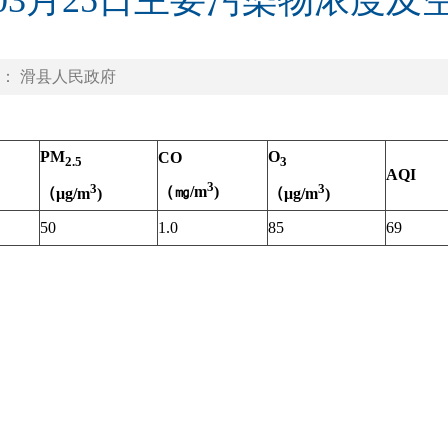
年03月25日主要污染物浓度
： 滑县人民政府
PM
O
CO
2.5
3
AQI
3
3
3
（㎎
/m
)
（
μg/m
)
（
μg/m
)
50
1.0
85
69