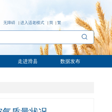
无障碍
|
进入适老模式
|
简
|
繁
走进滑县
数据发布