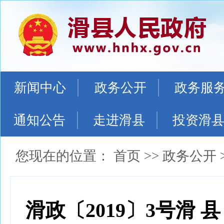
新闻中心
政务公开
政务服
通知公告
走进滑县
投资滑
您现在的位置：
首页
>>
政务公开
滑政〔2019〕3号滑 县