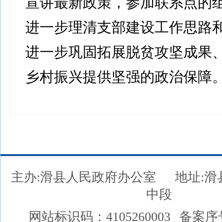
宣讲最新政策，参加联系点的
进一步理清支部建设工作思路
进一步巩固拓展脱贫攻坚成果
乡村振兴提供坚强的政治保障
主办:滑县人民政府办公室
地址:
中段
网站标识码：4105260003
备案序