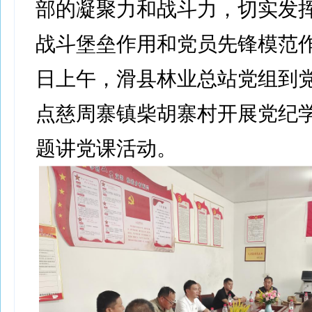
部的凝聚力和战斗力，切实发
战斗堡垒作用和党员先锋模范作
日上午，滑县林业总站党组到
点慈周寨镇柴胡寨村开展党纪
题讲党课活动。