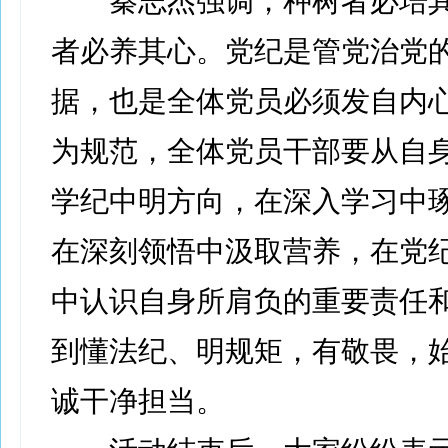
秦志杰强调，种树者必培其
者必养其心。党纪是管党治党
据，也是全体党员必须发自内
为规范，全体党员干部要从自
学纪中明方向，在深入学习中
在深刻领悟中汲取营养，在党
中认识自身所肩负的重要责任
到懂法纪、明规矩，有敬畏，
诚干净担当。