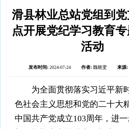
滑县林业总站党组到党
点开展党纪学习教育专
活动
发布时间:
2024-07-24
作者:
魏晓雯
来源:
为全面贯彻落实习近平新时
色社会主义思想和党的二十大
中国共产党成立103周年，进