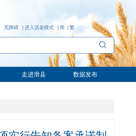
无障碍
|
进入适老模式
|
简
|
繁
走进滑县
数据发布