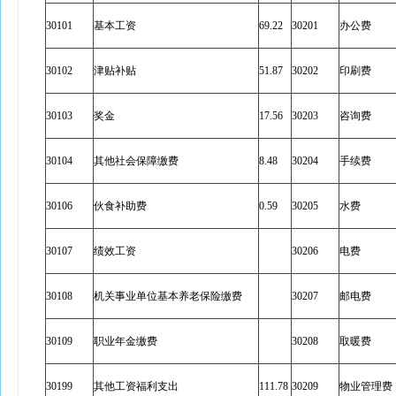
30101
基本工资
69.22
30201
办公费
30102
津贴补贴
51.87
30202
印刷费
30103
奖金
17.56
30203
咨询费
30104
其他社会保障缴费
8.48
30204
手续费
30106
伙食补助费
0.59
30205
水费
30107
绩效工资
30206
电费
30108
机关事业单位基本养老保险缴费
30207
邮电费
30109
职业年金缴费
30208
取暖费
30199
其他工资福利支出
111.78
30209
物业管理费