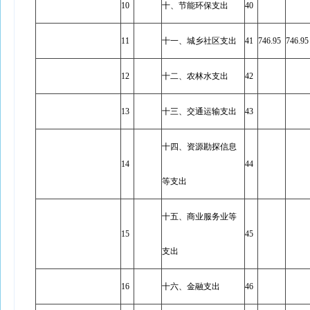
10
十、节能环保支出
40
11
十一、城乡社区支出
41
746.95
746.95
12
十二、农林水支出
42
13
十三、交通运输支出
43
十四、资源勘探信息
14
44
等支出
十五、商业服务业等
15
45
支出
16
十六、金融支出
46