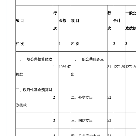
行
行
一般
项 目
金额
项 目
合计
次
次
政拨
栏 次
1
栏 次
2
3
一、一般公共预算财政
一、一般公共服务支
1
1936.47
31
1272.89
1272.8
拨款
出
二、政府性基金预算财
2
二、外交支出
32
政拨款
3
三、国防支出
33