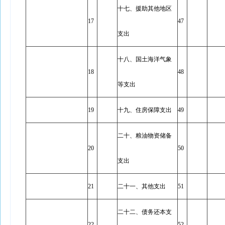
十七、援助其他地区
17
47
支出
十八、国土海洋气象
18
48
等支出
19
十九、住房保障支出
49
二十、粮油物资储备
20
50
支出
21
二十一、其他支出
51
二十二、债务还本支
22
52