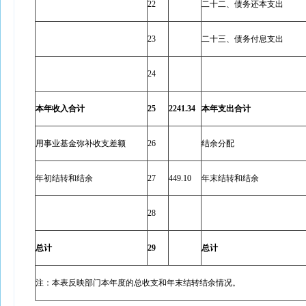
22
二十二、债务还本支出
23
二十三、债务付息支出
24
本年收入合计
25
2241.34
本年支出合计
用事业基金弥补收支差额
26
结余分配
年初结转和结余
27
449.10
年末结转和结余
28
总计
29
总计
注：本表反映部门本年度的总收支和年末结转结余情况。