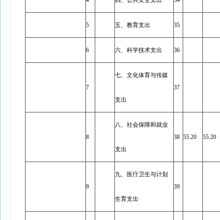
4
四、公共安全支出
34
5
五、教育支出
35
6
六、科学技术支出
36
七、文化体育与传媒
7
37
支出
八、社会保障和就业
8
38
55.20
55.20
支出
九、医疗卫生与计划
9
39
生育支出