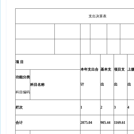
支出决算表
项 目
本年支出合
基本支
项目支
上
功能分类
计
出
出
出
科目名称
科目编码
栏次
1
2
3
4
合计
2075.04
905.44
1169.61