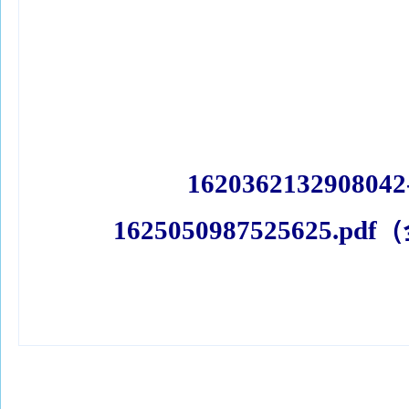
1620362132908042
1625050987525625.pd