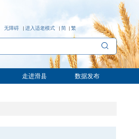
无障碍
|
进入适老模式
|
简
|
繁
走进滑县
数据发布