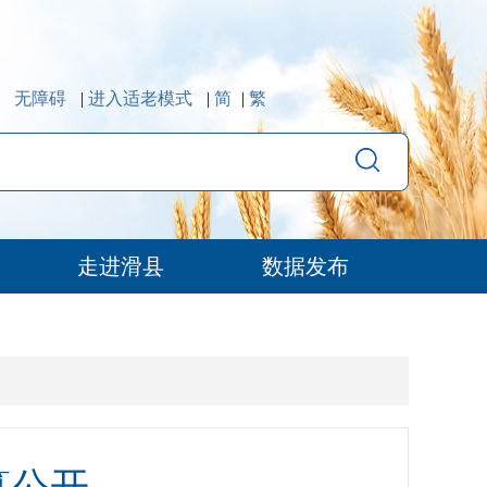
无障碍
|
进入适老模式
|
简
|
繁
走进滑县
数据发布