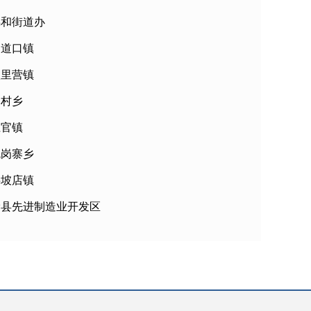
锦和街道办
白道口镇
八里营镇
桑村乡
上官镇
瓦岗寨乡
半坡店镇
滑县先进制造业开发区