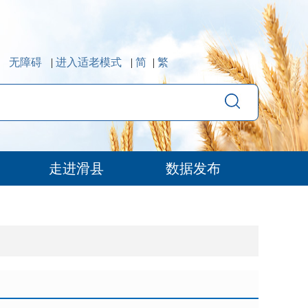
无障碍
|
进入适老模式
|
简
|
繁
走进滑县
数据发布