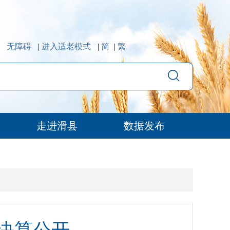
无障碍
|
进入适老模式
|
简
|
繁
走进滑县
数据发布