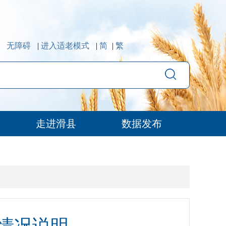
无障碍
|
进入适老模式
|
简
|
繁
走进滑县
数据发布