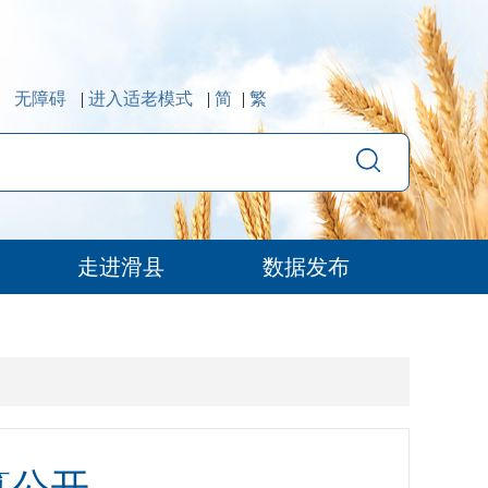
无障碍
|
进入适老模式
|
简
|
繁
走进滑县
数据发布