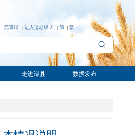
无障碍
|
进入适老模式
|
简
|
繁
走进滑县
数据发布