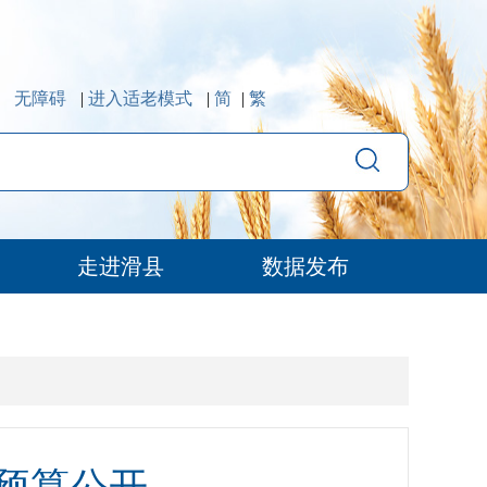
无障碍
|
进入适老模式
|
简
|
繁
走进滑县
数据发布