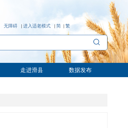
无障碍
|
进入适老模式
|
简
|
繁
走进滑县
数据发布