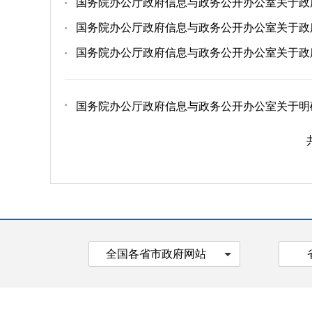
国务院办公厅政府信息与政务公开办公室关于政府
国务院办公厅政府信息与政务公开办公室关于政府信
国务院办公厅政府信息与政务公开办公室关于政
国务院办公厅政府信息与政务公开办公室关于明确政
全国各省市政府网站