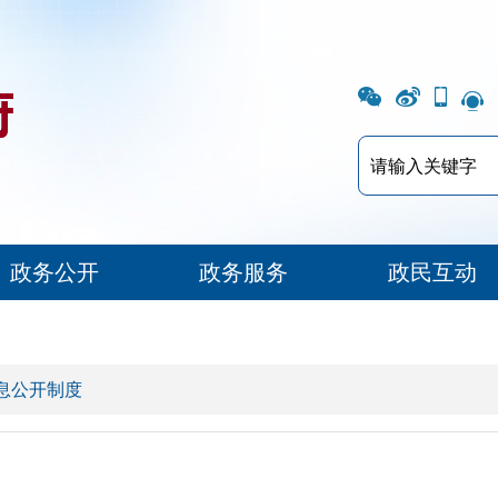
政务公开
政务服务
政民互动
息公开制度