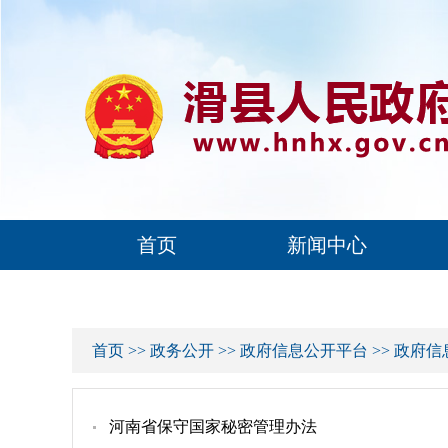
首页
新闻中心
首页
>>
政务公开
>>
政府信息公开平台
>>
政府信
河南省保守国家秘密管理办法