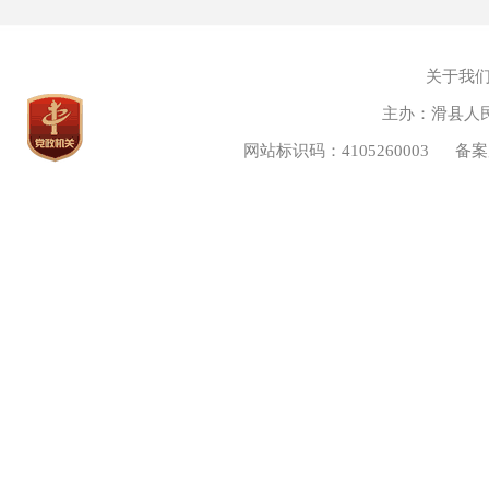
政府
政
关于我
次日
主办：滑县人
(
网站标识码：4105260003
备案
1.
法规
家安
息，
2.
法权
但是