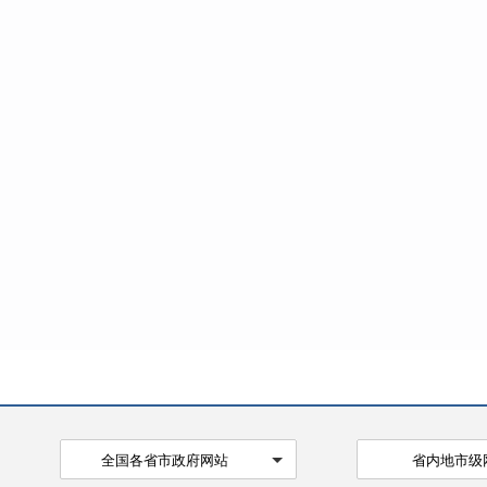
投诉
请处
(
按
息处
收取
的，
请人
收费
当在
逾期
全国各省市政府网站
省内地市级