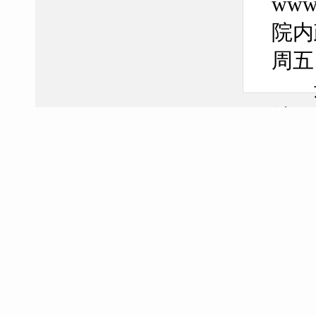
ww
院内
周五
还
址：
微信
本
纸、
县发
●
政
开，